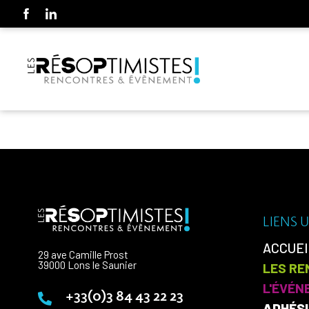
Panneau de gestion des cookies
LIENS U
ACCUEI
29 ave Camille Prost
39000 Lons le Saunier
LES R
L'ÉVÉN
+33(0)3 84 43 22 23
ADHÉSI